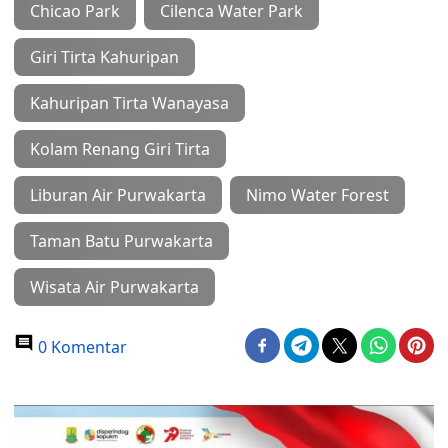
Chicao Park
Cilenca Water Park
Giri Tirta Kahuripan
Kahuripan Tirta Wanayasa
Kolam Renang Giri Tirta
Liburan Air Purwakarta
Nimo Water Forest
Taman Batu Purwakarta
Wisata Air Purwakarta
0 Komentar