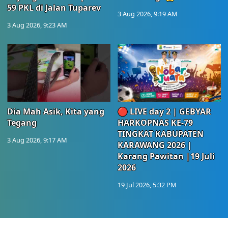
59 PKL di Jalan Tuparev
3 Aug 2026, 9:19 AM
3 Aug 2026, 9:23 AM
Dia Mah Asik, Kita yang
🔴 LIVE day 2 | GEBYAR
Tegang
HARKOPNAS KE-79
TINGKAT KABUPATEN
3 Aug 2026, 9:17 AM
KARAWANG 2026 |
Karang Pawitan |19 Juli
2026
19 Jul 2026, 5:32 PM