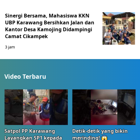
Sinergi Bersama, Mahasiswa KKN
UBP Karawang Bersihkan Jalan dan
Kantor Desa Kamojing Didampingi
Camat Cikampek
3 jam
Video Terbaru
Satpol PP Karawang
Detik-detik yang bikin
Layangkan SP1 kepada
merinding! 😱