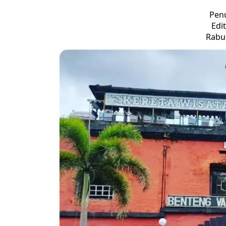
Penu
Edi
Rabu,