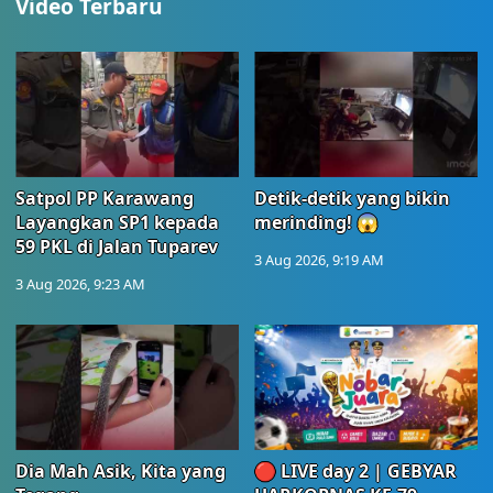
Video Terbaru
Satpol PP Karawang
Detik-detik yang bikin
Layangkan SP1 kepada
merinding! 😱
59 PKL di Jalan Tuparev
3 Aug 2026, 9:19 AM
3 Aug 2026, 9:23 AM
Dia Mah Asik, Kita yang
🔴 LIVE day 2 | GEBYAR