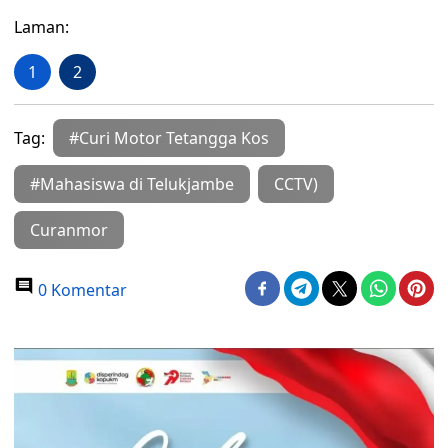
Laman:
1
2
Tag:
#Curi Motor Tetangga Kos
#Mahasiswa di Telukjambe
CCTV)
Curanmor
0 Komentar