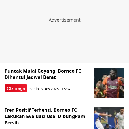
Puncak Mulai Goyang, Borneo FC
Dihantui Jadwal Berat
Olahraga
Senin, 8 Des 2025 - 16:37
Tren Positif Terhenti, Borneo FC
Lakukan Evaluasi Usai Dibungkam
Persib