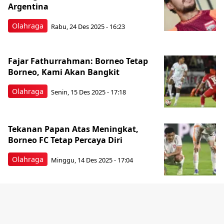
Argentina
Olahraga
Rabu, 24 Des 2025 - 16:23
Fajar Fathurrahman: Borneo Tetap
Borneo, Kami Akan Bangkit
Olahraga
Senin, 15 Des 2025 - 17:18
Tekanan Papan Atas Meningkat,
Borneo FC Tetap Percaya Diri
Olahraga
Minggu, 14 Des 2025 - 17:04