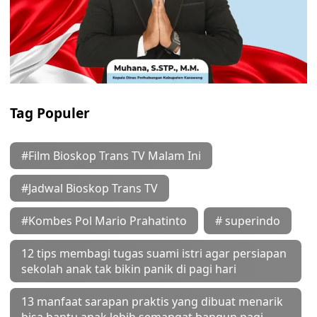
Tag Populer
#Film Bioskop Trans TV Malam Ini
#Jadwal Bioskop Trans TV
#Kombes Pol Mario Prahatinto
# superindo
12 tips membagi tugas suami istri agar persiapan
sekolah anak tak bikin panik di pagi hari
13 manfaat sarapan praktis yang dibuat menarik
bisa bantu anak lebih semangat bangun pagi