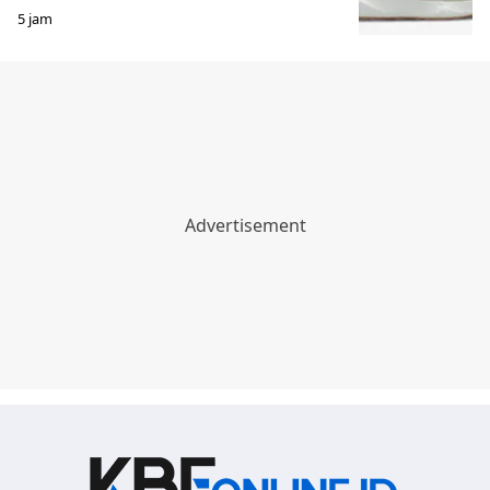
5 jam