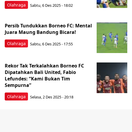
Olahraga
Sabtu, 6 Des 2025 - 18:02
Persib Tundukkan Borneo FC: Mental
Juara Maung Bandung Bicara!
Olahraga
Sabtu, 6 Des 2025 - 17:55
Rekor Tak Terkalahkan Borneo FC
Dipatahkan Bali United, Fabio
Lefundes: “Kami Bukan Tim
Sempurna”
Olahraga
Selasa, 2 Des 2025 - 20:18