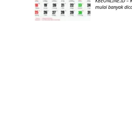
KBEONLINE.ID – K
mulai banyak dic