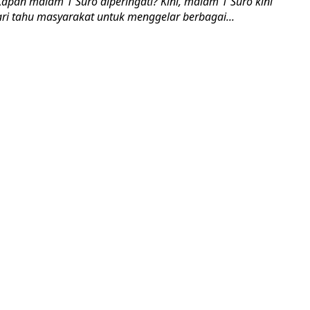
apan malam 1 Suro diperingati? Kini, malam 1 Suro kini
ari tahu masyarakat untuk menggelar berbagai...