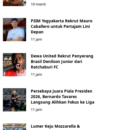
10 menit
PSIM Yogyakarta Rekrut Mauro
Caballero untuk Pertajam Lini
Depan
11 jam
Dewa United Rekrut Penyerang
Brasil Denilson Junior dari
Ratchaburi FC
11 jam
Persebaya Juara Piala Presiden
2026, Bernardo Tavares
Langsung Alihkan Fokus ke Liga
11 jam
Lumer Keju Mozzarella &