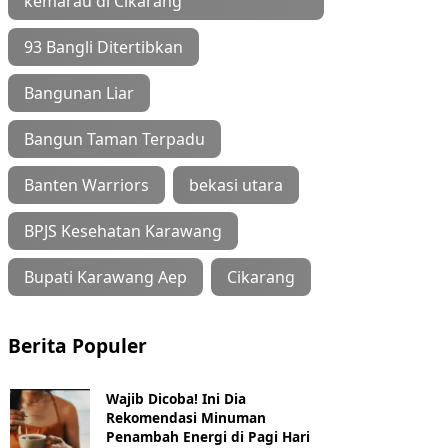
kemarau di Cikarang
93 Bangli Ditertibkan
Bangunan Liar
Bangun Taman Terpadu
Banten Warriors
bekasi utara
BPJS Kesehatan Karawang
Bupati Karawang Aep
Cikarang
Berita Populer
Wajib Dicoba! Ini Dia
Rekomendasi Minuman
Penambah Energi di Pagi Hari