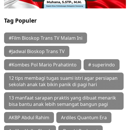
Tag Populer
#Film Bioskop Trans TV Malam Ini
#Jadwal Bioskop Trans TV
#Kombes Pol Mario Prahatinto
# superindo
12 tips membagi tugas suami istri agar persiapan
sekolah anak tak bikin panik di pagi hari
13 manfaat sarapan praktis yang dibuat menarik
bisa bantu anak lebih semangat bangun pagi
AKBP Abdul Rahim
Ardiles Quantum Era