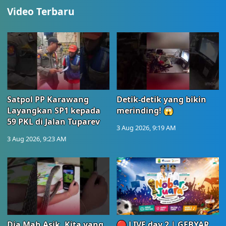
Video Terbaru
Satpol PP Karawang
Detik-detik yang bikin
Layangkan SP1 kepada
merinding! 😱
59 PKL di Jalan Tuparev
3 Aug 2026, 9:19 AM
3 Aug 2026, 9:23 AM
Dia Mah Asik, Kita yang
🔴 LIVE day 2 | GEBYAR