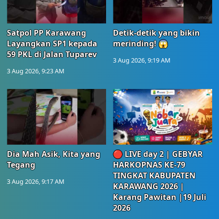
Satpol PP Karawang
Detik-detik yang bikin
Layangkan SP1 kepada
merinding! 😱
59 PKL di Jalan Tuparev
3 Aug 2026, 9:19 AM
3 Aug 2026, 9:23 AM
Dia Mah Asik, Kita yang
🔴 LIVE day 2 | GEBYAR
Tegang
HARKOPNAS KE-79
TINGKAT KABUPATEN
3 Aug 2026, 9:17 AM
KARAWANG 2026 |
Karang Pawitan |19 Juli
2026