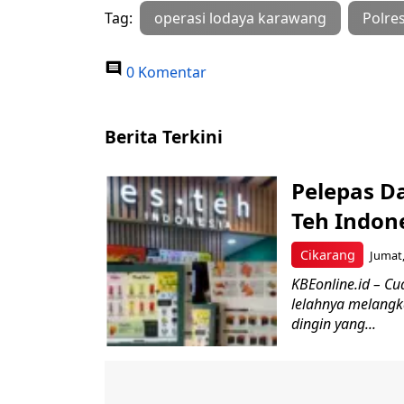
Tag:
operasi lodaya karawang
Polre
0 Komentar
Berita Terkini
Pelepas D
Teh Indone
Cikarang
Jumat,
KBEonline.id – C
lelahnya melangk
dingin yang...