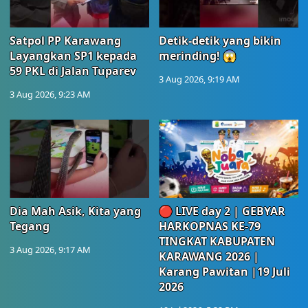
Satpol PP Karawang
Detik-detik yang bikin
Layangkan SP1 kepada
merinding! 😱
59 PKL di Jalan Tuparev
3 Aug 2026, 9:19 AM
3 Aug 2026, 9:23 AM
Dia Mah Asik, Kita yang
🔴 LIVE day 2 | GEBYAR
Tegang
HARKOPNAS KE-79
TINGKAT KABUPATEN
3 Aug 2026, 9:17 AM
KARAWANG 2026 |
Karang Pawitan |19 Juli
2026