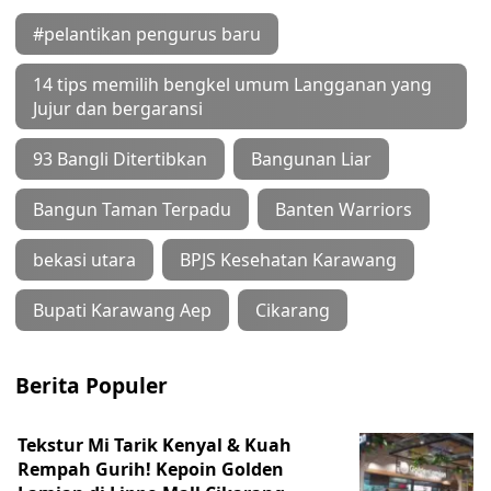
#pelantikan pengurus baru
14 tips memilih bengkel umum Langganan yang
Jujur dan bergaransi
93 Bangli Ditertibkan
Bangunan Liar
Bangun Taman Terpadu
Banten Warriors
bekasi utara
BPJS Kesehatan Karawang
Bupati Karawang Aep
Cikarang
Berita Populer
Tekstur Mi Tarik Kenyal & Kuah
Rempah Gurih! Kepoin Golden