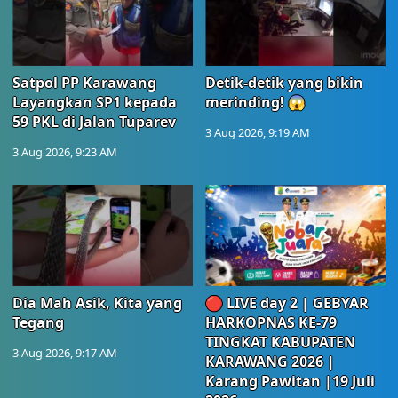
Satpol PP Karawang
Detik-detik yang bikin
Layangkan SP1 kepada
merinding! 😱
59 PKL di Jalan Tuparev
3 Aug 2026, 9:19 AM
3 Aug 2026, 9:23 AM
Dia Mah Asik, Kita yang
🔴 LIVE day 2 | GEBYAR
Tegang
HARKOPNAS KE-79
TINGKAT KABUPATEN
3 Aug 2026, 9:17 AM
KARAWANG 2026 |
Karang Pawitan |19 Juli