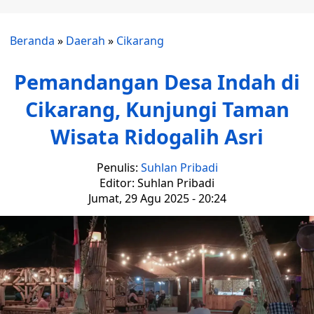
Beranda
»
Daerah
»
Cikarang
Pemandangan Desa Indah di
Cikarang, Kunjungi Taman
Wisata Ridogalih Asri
Penulis:
Suhlan Pribadi
Editor: Suhlan Pribadi
Jumat, 29 Agu 2025 - 20:24