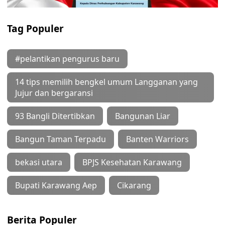
Tag Populer
#pelantikan pengurus baru
14 tips memilih bengkel umum Langganan yang
Jujur dan bergaransi
93 Bangli Ditertibkan
Bangunan Liar
Bangun Taman Terpadu
Banten Warriors
bekasi utara
BPJS Kesehatan Karawang
Bupati Karawang Aep
Cikarang
Berita Populer