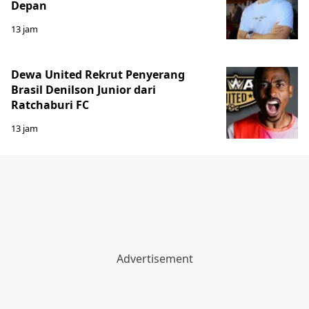
Depan
13 jam
Dewa United Rekrut Penyerang
Brasil Denilson Junior dari
Ratchaburi FC
13 jam