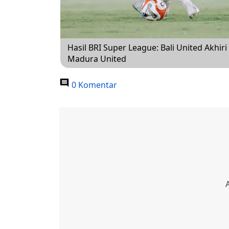
Hasil BRI Super League: Bali United Akhi
Madura United
0 Komentar