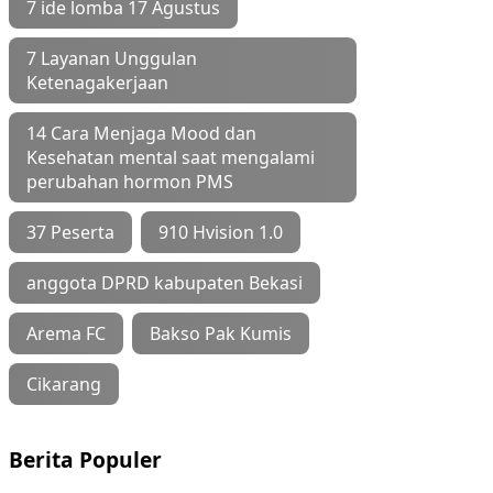
7 ide lomba 17 Agustus
7 Layanan Unggulan
Ketenagakerjaan
14 Cara Menjaga Mood dan
Kesehatan mental saat mengalami
perubahan hormon PMS
37 Peserta
910 Hvision 1.0
anggota DPRD kabupaten Bekasi
Arema FC
Bakso Pak Kumis
Cikarang
Berita Populer