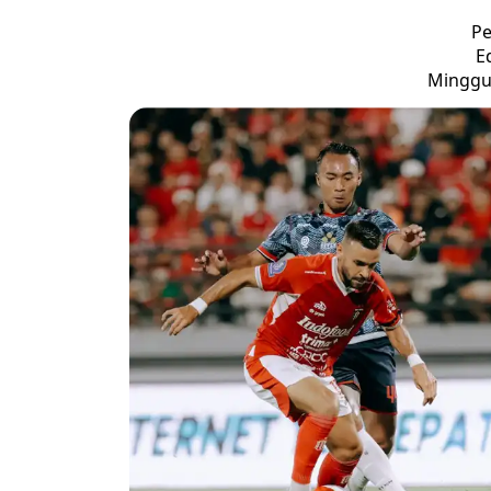
Pe
E
Minggu,