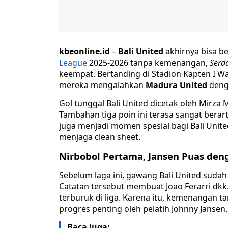
kbeonline.id
–
Bali United
akhirnya bisa be
League
2025-2026 tanpa kemenangan,
Serd
keempat. Bertanding di Stadion Kapten I Wa
mereka mengalahkan
Madura United
denga
Gol tunggal Bali United dicetak oleh Mirza M
Tambahan tiga poin ini terasa sangat berar
juga menjadi momen spesial bagi Bali Unite
menjaga clean sheet.
Nirbobol Pertama, Jansen Puas de
Sebelum laga ini, gawang Bali United suda
Catatan tersebut membuat Joao Ferarri dkk
terburuk di liga. Karena itu, kemenangan 
progres penting oleh pelatih Johnny Jansen.
Baca Juga: