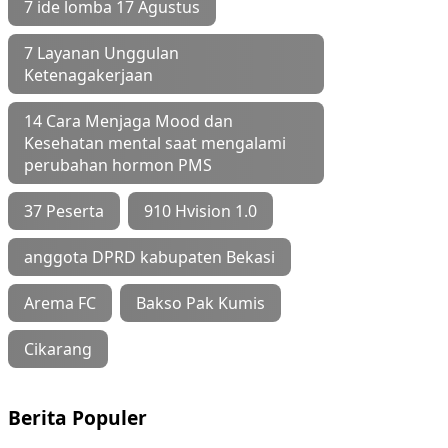
7 ide lomba 17 Agustus
7 Layanan Unggulan
Ketenagakerjaan
14 Cara Menjaga Mood dan
Kesehatan mental saat mengalami
perubahan hormon PMS
37 Peserta
910 Hvision 1.0
anggota DPRD kabupaten Bekasi
Arema FC
Bakso Pak Kumis
Cikarang
Berita Populer