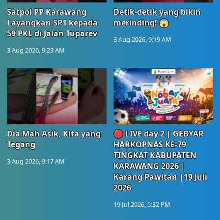
Satpol PP Karawang
Detik-detik yang bikin
Layangkan SP1 kepada
merinding! 😱
59 PKL di Jalan Tuparev
3 Aug 2026, 9:19 AM
3 Aug 2026, 9:23 AM
Dia Mah Asik, Kita yang
🔴 LIVE day 2 | GEBYAR
Tegang
HARKOPNAS KE-79
TINGKAT KABUPATEN
3 Aug 2026, 9:17 AM
KARAWANG 2026 |
Karang Pawitan |19 Juli
2026
19 Jul 2026, 5:32 PM