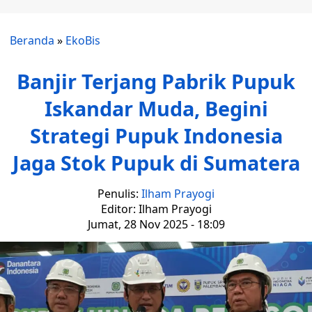
Beranda
»
EkoBis
Banjir Terjang Pabrik Pupuk
Iskandar Muda, Begini
Strategi Pupuk Indonesia
Jaga Stok Pupuk di Sumatera
Penulis:
Ilham Prayogi
Editor: Ilham Prayogi
Jumat, 28 Nov 2025 - 18:09