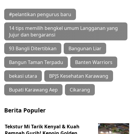
#pelantikan pengurus baru
14 tips memilih bengkel umum Langganan yang
Jujur dan bergaransi
93 Bangli Ditertibkan
Bangunan Liar
Bangun Taman Terpadu
Banten Warriors
bekasi utara
BPJS Kesehatan Karawang
Bupati Karawang Aep
Cikarang
Berita Populer
Tekstur Mi Tarik Kenyal & Kuah
Rempah Gurih! Kepoin Golden