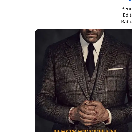
Penu
Edit
Rabu,