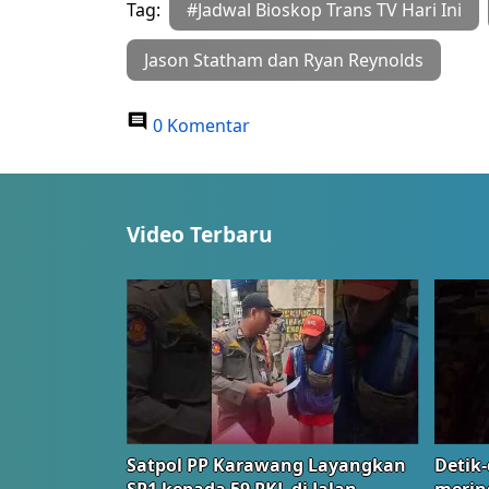
Tag:
#Jadwal Bioskop Trans TV Hari Ini
Jason Statham dan Ryan Reynolds
0 Komentar
Video Terbaru
Satpol PP Karawang Layangkan
Detik-
SP1 kepada 59 PKL di Jalan
merin