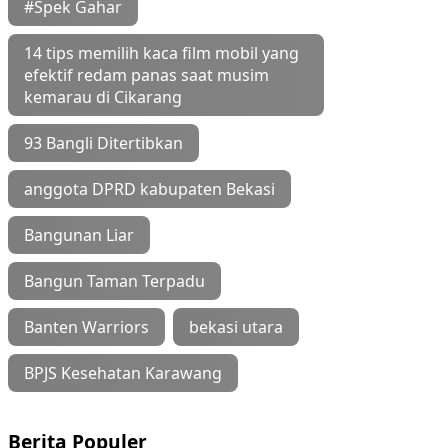
#Spek Gahar
14 tips memilih kaca film mobil yang
efektif redam panas saat musim
kemarau di Cikarang
93 Bangli Ditertibkan
anggota DPRD kabupaten Bekasi
Bangunan Liar
Bangun Taman Terpadu
Banten Warriors
bekasi utara
BPJS Kesehatan Karawang
Berita Populer