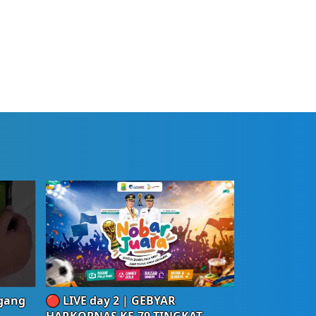
egang
🔴 LIVE day 2 | GEBYAR
HARKOPNAS KE-79 TINGKAT