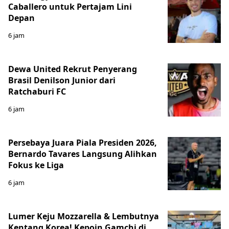
Caballero untuk Pertajam Lini
Depan
6 jam
Dewa United Rekrut Penyerang
Brasil Denilson Junior dari
Ratchaburi FC
6 jam
Persebaya Juara Piala Presiden 2026,
Bernardo Tavares Langsung Alihkan
Fokus ke Liga
6 jam
Lumer Keju Mozzarella & Lembutnya
Kentang Korea! Kepoin Gamchi di