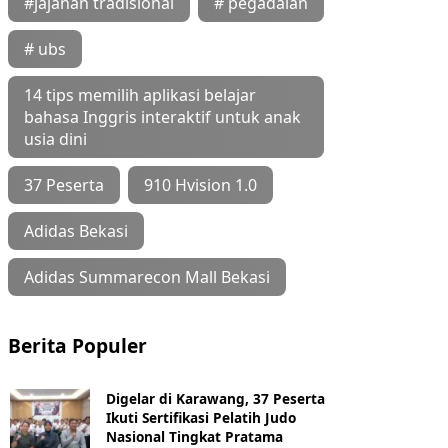
#jajanan tradisional
# pegadaian
# ubs
14 tips memilih aplikasi belajar
bahasa Inggris interaktif untuk anak
usia dini
37 Peserta
910 Hvision 1.0
Adidas Bekasi
Adidas Summarecon Mall Bekasi
Berita Populer
Digelar di Karawang, 37 Peserta
Ikuti Sertifikasi Pelatih Judo
Nasional Tingkat Pratama