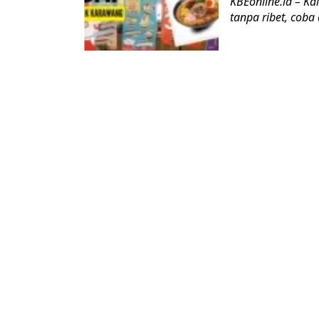
KBEonline.id – K
tanpa ribet, coba