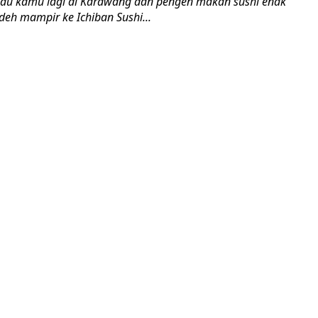
alau kamu lagi di Karawang dan pengen makan sushi enak
 deh mampir ke Ichiban Sushi...