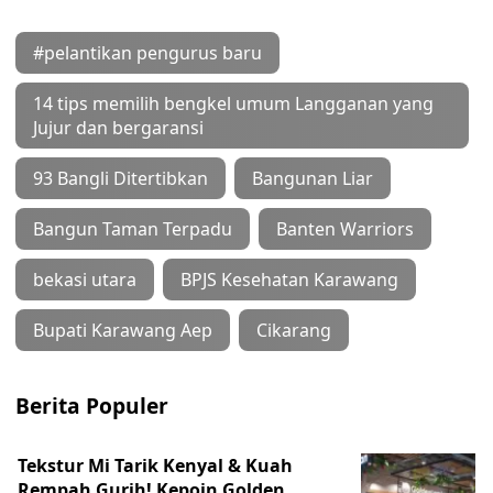
#pelantikan pengurus baru
14 tips memilih bengkel umum Langganan yang
Jujur dan bergaransi
93 Bangli Ditertibkan
Bangunan Liar
Bangun Taman Terpadu
Banten Warriors
bekasi utara
BPJS Kesehatan Karawang
Bupati Karawang Aep
Cikarang
Berita Populer
Tekstur Mi Tarik Kenyal & Kuah
Rempah Gurih! Kepoin Golden