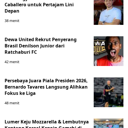
Caballero untuk Pertajam Lini
Depan
38 menit
Dewa United Rekrut Penyerang
Brasil Denilson Junior dari
Ratchaburi FC
42 menit
Persebaya Juara Piala Presiden 2026,
Bernardo Tavares Langsung Alihkan
Fokus ke Liga
48 menit
Lumer Keju Mozzarella & Lembutnya
Kentang Korea! Kepoin Gamchi di