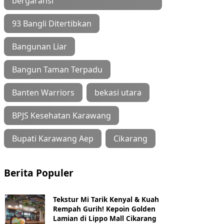
bergaransi
93 Bangli Ditertibkan
Bangunan Liar
Bangun Taman Terpadu
Banten Warriors
bekasi utara
BPJS Kesehatan Karawang
Bupati Karawang Aep
Cikarang
Berita Populer
Tekstur Mi Tarik Kenyal & Kuah
Rempah Gurih! Kepoin Golden
Lamian di Lippo Mall Cikarang