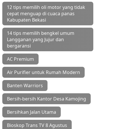
12 tips memilih oli motor yang tidak
cepat menguap di cuaca panas
Kabupaten Bekasi
14 tips memilih bengkel umum
Langganan yang Jujur dan
bergaransi
AC Premium
Air Purifier untuk Rumah Modern
Banten Warriors
Bersih-bersih Kantor Desa Kamojing
Bersihkan Jalan Utama
Bioskop Trans TV 8 Agustus