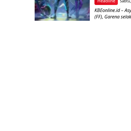
Headline
Sabtu,
KBEonline.id – As
(FF), Garena sel