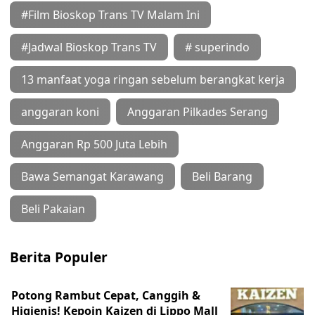
#Film Bioskop Trans TV Malam Ini
#Jadwal Bioskop Trans TV
# superindo
13 manfaat yoga ringan sebelum berangkat kerja
anggaran koni
Anggaran Pilkades Serang
Anggaran Rp 500 Juta Lebih
Bawa Semangat Karawang
Beli Barang
Beli Pakaian
Berita Populer
Potong Rambut Cepat, Canggih &
Higienis! Kepoin Kaizen di Lippo Mall