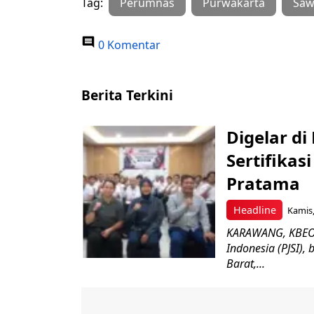
Tag:
Perumnas
Purwakarta
Saw
0 Komentar
Berita Terkini
Digelar di
Sertifikas
Pratama
Headline
Kamis,
KARAWANG, KBEONL
Indonesia (PJSI),
Barat,...