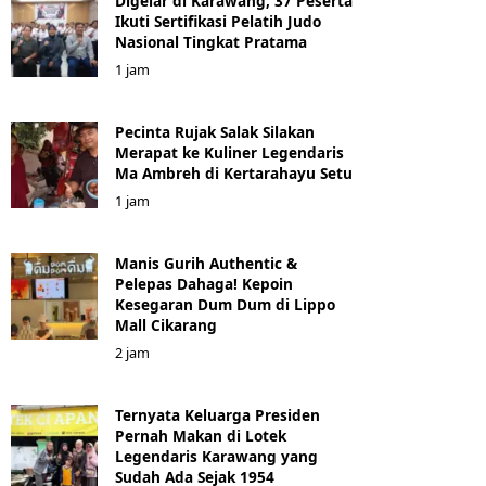
Digelar di Karawang, 37 Peserta
Ikuti Sertifikasi Pelatih Judo
Nasional Tingkat Pratama
1 jam
Pecinta Rujak Salak Silakan
Merapat ke Kuliner Legendaris
Ma Ambreh di Kertarahayu Setu
1 jam
Manis Gurih Authentic &
Pelepas Dahaga! Kepoin
Kesegaran Dum Dum di Lippo
Mall Cikarang
2 jam
Ternyata Keluarga Presiden
Pernah Makan di Lotek
Legendaris Karawang yang
Sudah Ada Sejak 1954