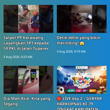
Satpol PP Karawang
Detik-detik yang bikin
Layangkan SP1 kepada
merinding! 😱
59 PKL di Jalan Tuparev
3 Aug 2026, 9:19 AM
3 Aug 2026, 9:23 AM
Dia Mah Asik, Kita yang
🔴 LIVE day 2 | GEBYAR
Tegang
HARKOPNAS KE-79
TINGKAT KABUPATEN