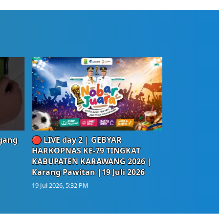
egang
🔴 LIVE day 2 | GEBYAR
HARKOPNAS KE-79 TINGKAT
KABUPATEN KARAWANG 2026 |
Karang Pawitan |19 Juli 2026
19 Jul 2026, 5:32 PM