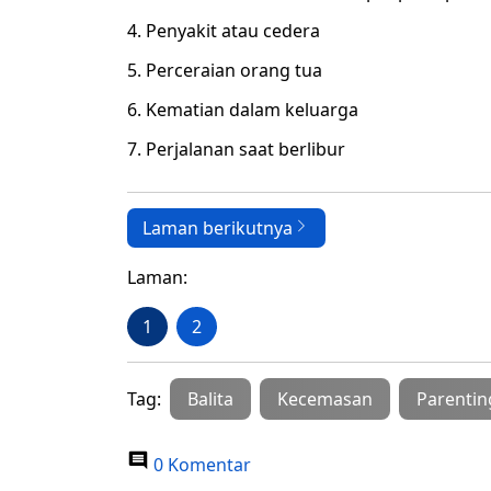
4. Penyakit atau cedera
5. Perceraian orang tua
6. Kematian dalam keluarga
7. Perjalanan saat berlibur
Laman berikutnya
Laman:
1
2
Tag:
Balita
Kecemasan
Parentin
0 Komentar