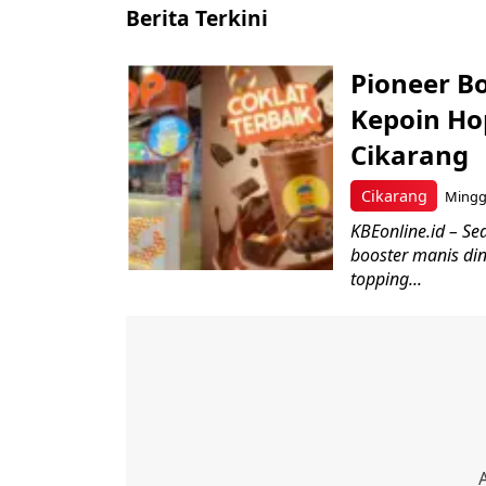
Berita Terkini
Pioneer B
Kepoin Ho
Cikarang
Cikarang
Minggu
KBEonline.id – Se
booster manis di
topping...