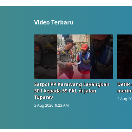
Video Terbaru
Satpol PP Karawang Layangkan
Detik-
SP1 kepada 59 PKL di Jalan
merin
Tuparev
3 Aug 20
3 Aug 2026, 9:23 AM