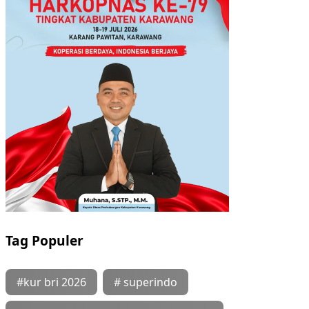
Tag Populer
#kur bri 2026
# superindo