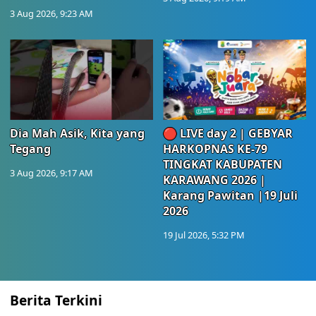
3 Aug 2026, 9:23 AM
Dia Mah Asik, Kita yang
🔴 LIVE day 2 | GEBYAR
Tegang
HARKOPNAS KE-79
TINGKAT KABUPATEN
3 Aug 2026, 9:17 AM
KARAWANG 2026 |
Karang Pawitan |19 Juli
2026
19 Jul 2026, 5:32 PM
Berita Terkini