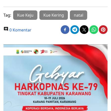
Tag:
Kue Keju
Kue Kering
natal
0 Komentar