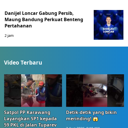
Danijel Loncar Gabung Persib,
Maung Bandung Perkuat Benteng
Pertahanan
2 jam
Video Terbaru
Satpol PP Karawang
Detik-detik yang bikin
Layangkan SP1 kepada
merinding! 😱
59 PKL di Jalan Tuparev