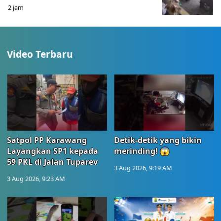
2 jam
Video Terbaru
Satpol PP Karawang
Detik-detik yang bikin
Layangkan SP1 kepada
merinding! 😱
59 PKL di Jalan Tuparev
3 Aug 2026, 9:19 AM
3 Aug 2026, 9:23 AM