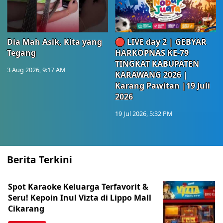
Dia Mah Asik, Kita yang
🔴 LIVE day 2 | GEBYAR
Tegang
HARKOPNAS KE-79
TINGKAT KABUPATEN
3 Aug 2026, 9:17 AM
KARAWANG 2026 |
Karang Pawitan |19 Juli
2026
19 Jul 2026, 5:32 PM
Berita Terkini
Spot Karaoke Keluarga Terfavorit &
Seru! Kepoin Inul Vizta di Lippo Mall
Cikarang