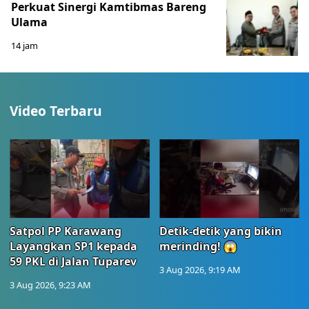
Perkuat Sinergi Kamtibmas Bareng
Ulama
14 jam
Video Terbaru
Satpol PP Karawang
Detik-detik yang bikin
Layangkan SP1 kepada
merinding! 😱
59 PKL di Jalan Tuparev
3 Aug 2026, 9:19 AM
3 Aug 2026, 9:23 AM