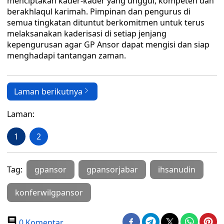
menciptakan kader-kader yang unggul, kompeten dan
berakhlaqul karimah. Pimpinan dan pengurus di
semua tingkatan dituntut berkomitmen untuk terus
melaksanakan kaderisasi di setiap jenjang
kepengurusan agar GP Ansor dapat mengisi dan siap
menghadapi tantangan zaman.
Laman berikutnya
Laman:
1
2
Tag:
gpansor
gpansorjabar
ihsanudin
konferwilgpansor
0 Komentar