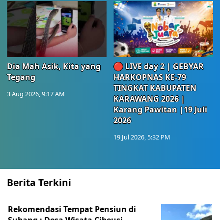
Dia Mah Asik, Kita yang
🔴 LIVE day 2 | GEBYAR
Tegang
HARKOPNAS KE-79
TINGKAT KABUPATEN
3 Aug 2026, 9:17 AM
KARAWANG 2026 |
Karang Pawitan |19 Juli
2026
19 Jul 2026, 5:32 PM
Berita Terkini
Rekomendasi Tempat Pensiun di