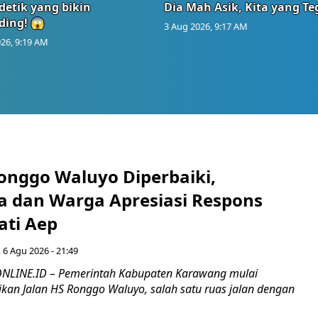
detik yang bikin
Dia Mah Asik, Kita yang T
ding! 😱
3 Aug 2026, 9:17 AM
26, 9:19 AM
Ronggo Waluyo Diperbaiki,
 dan Warga Apresiasi Respons
ati Aep
 6 Agu 2026 - 21:49
LINE.ID – Pemerintah Kabupaten Karawang mulai
kan Jalan HS Ronggo Waluyo, salah satu ruas jalan dengan