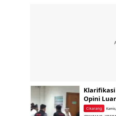
Klarifika
Opini Lua
Cikarang
Kamis,