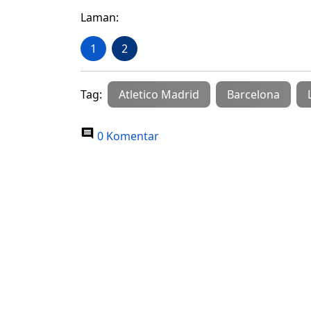
Laman:
1
2
Tag:
Atletico Madrid
Barcelona
0 Komentar