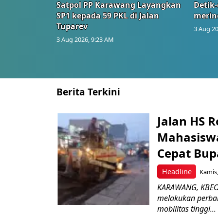
Satpol PP Karawang Layangkan
Detik-
SP1 kepada 59 PKL di Jalan
merin
Tuparev
3 Aug 20
3 Aug 2026, 9:23 AM
Berita Terkini
Jalan HS 
Mahasiswa
Cepat Bup
Headline
Kamis,
KARAWANG, KBEON
melakukan perbai
mobilitas tinggi...