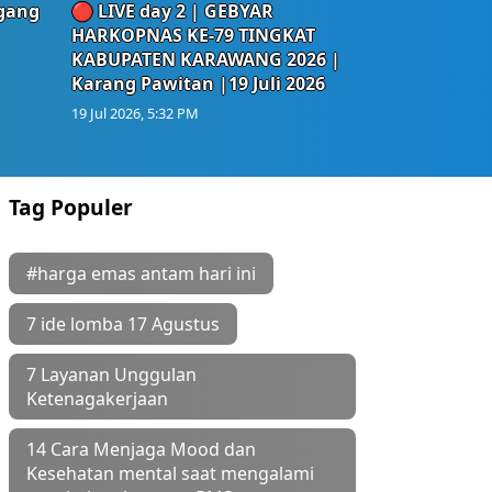
egang
🔴 LIVE day 2 | GEBYAR
HARKOPNAS KE-79 TINGKAT
KABUPATEN KARAWANG 2026 |
Karang Pawitan |19 Juli 2026
19 Jul 2026, 5:32 PM
Tag Populer
#harga emas antam hari ini
7 ide lomba 17 Agustus
7 Layanan Unggulan
Ketenagakerjaan
14 Cara Menjaga Mood dan
Kesehatan mental saat mengalami