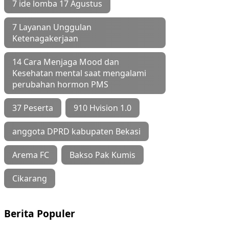
7 ide lomba 17 Agustus
7 Layanan Unggulan
Ketenagakerjaan
14 Cara Menjaga Mood dan
Kesehatan mental saat mengalami
perubahan hormon PMS
37 Peserta
910 Hvision 1.0
anggota DPRD kabupaten Bekasi
Arema FC
Bakso Pak Kumis
Cikarang
Berita Populer