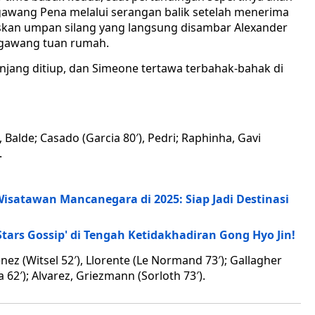
gawang Pena melalui serangan balik setelah menerima
skan umpan silang yang langsung disambar Alexander
 gawang tuan rumah.
panjang ditiup, dan Simeone tertawa terbahak-bahak di
 Balde; Casado (Garcia 80′), Pedri; Raphinha, Gavi
.
 Wisatawan Mancanegara di 2025: Siap Jadi Destinasi
tars Gossip' di Tengah Ketidakhadiran Gong Hyo Jin!
nez (Witsel 52′), Llorente (Le Normand 73′); Gallagher
 62′); Alvarez, Griezmann (Sorloth 73′).