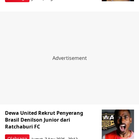
Dewa United Rekrut Penyerang
Brasil Denilson Junior dari
Ratchaburi FC
Olahraga
Jumat, 7 Agu 2026 - 20:12