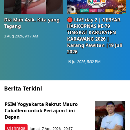
Dia Mah Asik, Kita yang
🔴 LIVE day 2 | GEBYAR
Tegang
HARKOPNAS KE-79
TINGKAT KABUPATEN
3 Aug 2026, 9:17 AM
KARAWANG 2026 |
Karang Pawitan |19 Juli
2026
19 Jul 2026, 5:32 PM
Berita Terkini
PSIM Yogyakarta Rekrut Mauro
Caballero untuk Pertajam Lini
Depan
Olahraga
Jumat, 7 Agu 2026 - 20:17