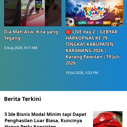
Dia Mah Asik, Kita yang
🔴 LIVE day 2 | GEBYAR
Tegang
HARKOPNAS KE-79
TINGKAT KABUPATEN
3 Aug 2026, 9:17 AM
KARAWANG 2026 |
Karang Pawitan |19 Juli
2026
19 Jul 2026, 5:32 PM
Berita Terkini
5 Ide Bisnis Modal Minim tapi Dapat
Penghasilan Luar Biasa, Kuncinya
Hanya Perlu Konsisten