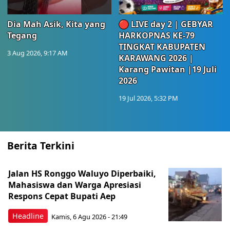
Dia Mah Asik, Kita yang
🔴 LIVE day 2 | GEBYAR
Tegang
HARKOPNAS KE-79
TINGKAT KABUPATEN
3 Aug 2026, 9:17 AM
KARAWANG 2026 |
Karang Pawitan |19 Juli
2026
19 Jul 2026, 5:32 PM
Berita Terkini
Jalan HS Ronggo Waluyo Diperbaiki,
Mahasiswa dan Warga Apresiasi
Respons Cepat Bupati Aep
Headline
Kamis, 6 Agu 2026 - 21:49