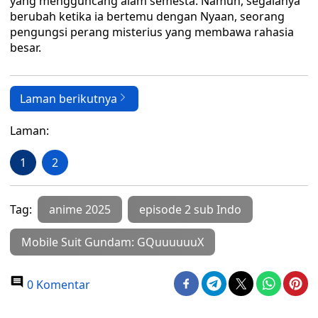
yang mengguncang alam semesta. Namun, segalanya
berubah ketika ia bertemu dengan Nyaan, seorang
pengungsi perang misterius yang membawa rahasia
besar.
Laman berikutnya
Laman:
1
2
Tag:
anime 2025
episode 2 sub Indo
Mobile Suit Gundam: GQuuuuuuX
0 Komentar