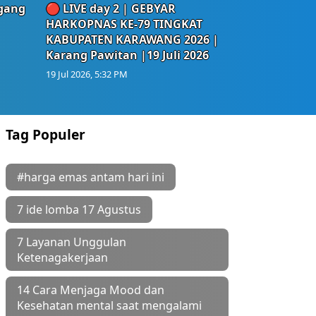
egang
🔴 LIVE day 2 | GEBYAR
HARKOPNAS KE-79 TINGKAT
KABUPATEN KARAWANG 2026 |
Karang Pawitan |19 Juli 2026
19 Jul 2026, 5:32 PM
Tag Populer
#harga emas antam hari ini
7 ide lomba 17 Agustus
7 Layanan Unggulan
Ketenagakerjaan
14 Cara Menjaga Mood dan
Kesehatan mental saat mengalami