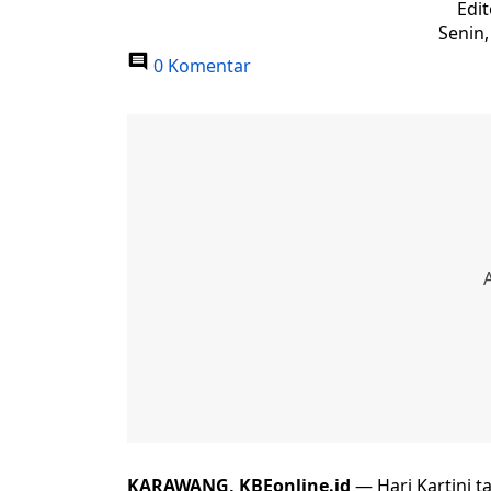
Edit
Senin,
0 Komentar
KARAWANG, KBEonline.id
— Hari Kartini 