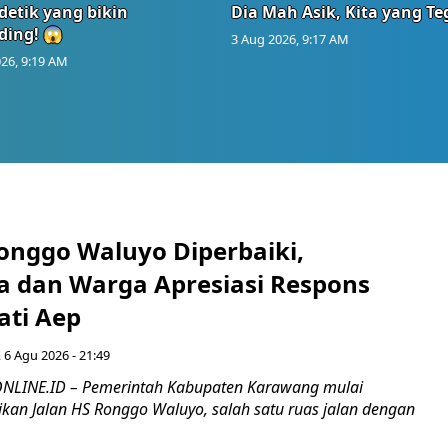
detik yang bikin
Dia Mah Asik, Kita yang T
ding! 😱
3 Aug 2026, 9:17 AM
26, 9:19 AM
Ronggo Waluyo Diperbaiki,
 dan Warga Apresiasi Respons
ati Aep
 6 Agu 2026 - 21:49
LINE.ID – Pemerintah Kabupaten Karawang mulai
kan Jalan HS Ronggo Waluyo, salah satu ruas jalan dengan