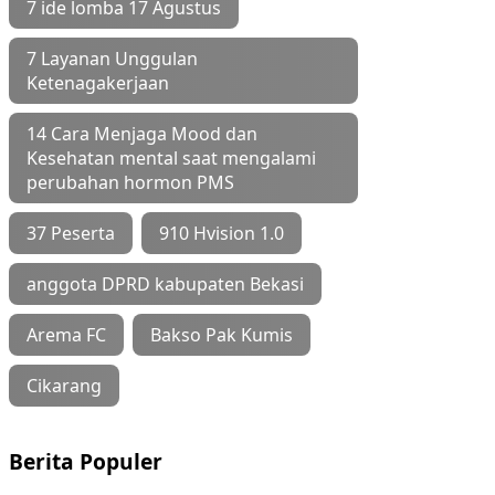
7 ide lomba 17 Agustus
7 Layanan Unggulan
Ketenagakerjaan
14 Cara Menjaga Mood dan
Kesehatan mental saat mengalami
perubahan hormon PMS
37 Peserta
910 Hvision 1.0
anggota DPRD kabupaten Bekasi
Arema FC
Bakso Pak Kumis
Cikarang
Berita Populer