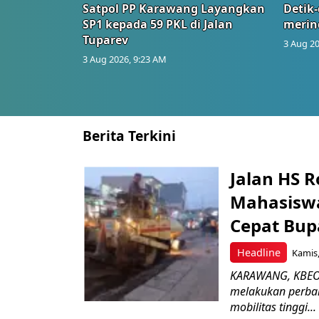
Satpol PP Karawang Layangkan
Detik-
SP1 kepada 59 PKL di Jalan
merin
Tuparev
3 Aug 20
3 Aug 2026, 9:23 AM
Berita Terkini
Jalan HS 
Mahasiswa
Cepat Bup
Headline
Kamis,
KARAWANG, KBEON
melakukan perbai
mobilitas tinggi...