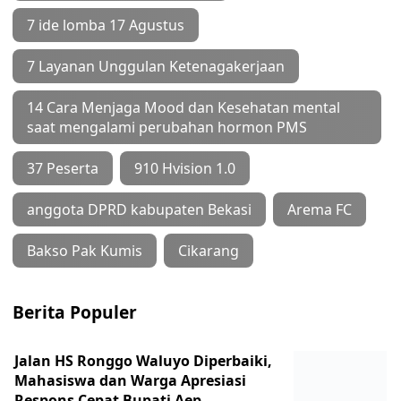
7 ide lomba 17 Agustus
7 Layanan Unggulan Ketenagakerjaan
14 Cara Menjaga Mood dan Kesehatan mental
saat mengalami perubahan hormon PMS
37 Peserta
910 Hvision 1.0
anggota DPRD kabupaten Bekasi
Arema FC
Bakso Pak Kumis
Cikarang
Berita Populer
Jalan HS Ronggo Waluyo Diperbaiki,
Mahasiswa dan Warga Apresiasi
Respons Cepat Bupati Aep