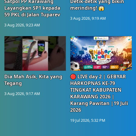
Satpol PP Karawang
Detik-detik yang bikin
Layangkan SP1 kepada
merinding! 😱
59 PKL di Jalan Tuparev
3 Aug 2026, 9:19 AM
3 Aug 2026, 9:23 AM
Dia Mah Asik, Kita yang
🔴 LIVE day 2 | GEBYAR
Tegang
HARKOPNAS KE-79
TINGKAT KABUPATEN
3 Aug 2026, 9:17 AM
KARAWANG 2026 |
Karang Pawitan |19 Juli
2026
19 Jul 2026, 5:32 PM