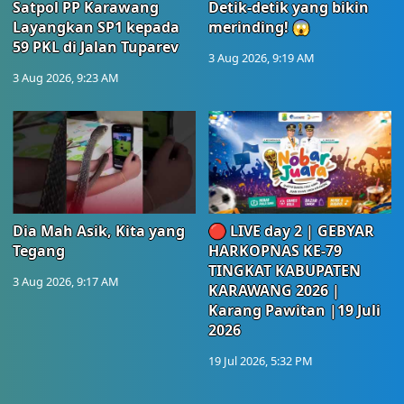
Satpol PP Karawang
Detik-detik yang bikin
Layangkan SP1 kepada
merinding! 😱
59 PKL di Jalan Tuparev
3 Aug 2026, 9:19 AM
3 Aug 2026, 9:23 AM
Dia Mah Asik, Kita yang
🔴 LIVE day 2 | GEBYAR
Tegang
HARKOPNAS KE-79
TINGKAT KABUPATEN
3 Aug 2026, 9:17 AM
KARAWANG 2026 |
Karang Pawitan |19 Juli
2026
19 Jul 2026, 5:32 PM