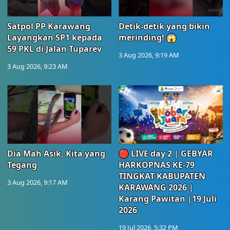
Satpol PP Karawang
Detik-detik yang bikin
Layangkan SP1 kepada
merinding! 😱
59 PKL di Jalan Tuparev
3 Aug 2026, 9:19 AM
3 Aug 2026, 9:23 AM
Dia Mah Asik, Kita yang
🔴 LIVE day 2 | GEBYAR
Tegang
HARKOPNAS KE-79
TINGKAT KABUPATEN
3 Aug 2026, 9:17 AM
KARAWANG 2026 |
Karang Pawitan |19 Juli
2026
19 Jul 2026, 5:32 PM