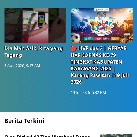
Dia Mah Asik, Kita yang
🔴 LIVE day 2 | GEBYAR
Tegang
HARKOPNAS KE-79
TINGKAT KABUPATEN
3 Aug 2026, 9:17 AM
KARAWANG 2026 |
Karang Pawitan |19 Juli
2026
19 Jul 2026, 5:32 PM
Berita Terkini