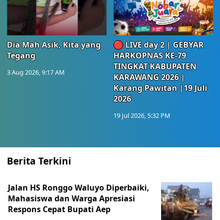
Dia Mah Asik, Kita yang
🔴 LIVE day 2 | GEBYAR
Tegang
HARKOPNAS KE-79
TINGKAT KABUPATEN
3 Aug 2026, 9:17 AM
KARAWANG 2026 |
Karang Pawitan |19 Juli
2026
19 Jul 2026, 5:32 PM
Berita Terkini
Jalan HS Ronggo Waluyo Diperbaiki,
Mahasiswa dan Warga Apresiasi
Respons Cepat Bupati Aep