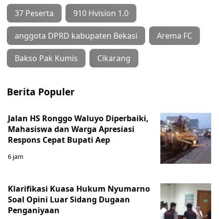
37 Peserta
910 Hvision 1.0
anggota DPRD kabupaten Bekasi
Arema FC
Bakso Pak Kumis
Cikarang
Berita Populer
Jalan HS Ronggo Waluyo Diperbaiki,
Mahasiswa dan Warga Apresiasi
Respons Cepat Bupati Aep
6 jam
Klarifikasi Kuasa Hukum Nyumarno
Soal Opini Luar Sidang Dugaan
Penganiyaan