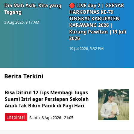
Dia Mah Asik, Kita yang
🔴 LIVE day 2 | GEBYAR
Tegang
HARKOPNAS KE-79
TINGKAT KABUPATEN
3 Aug 2026, 9:17 AM
KARAWANG 2026 |
Karang Pawitan |19 Juli
2026
19 Jul 2026, 5:32 PM
Berita Terkini
Bisa Ditiru! 12 Tips Membagi Tugas
Suami Istri agar Persiapan Sekolah
Anak Tak Bikin Panik di Pagi Hari
Inspirasi
Sabtu, 8 Agu 2026 - 21:05