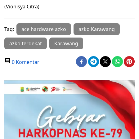
(Vionisya Citra)
Tag:
ace hardware azko
azko Karawang
azko terdekat
Karawang
0 Komentar