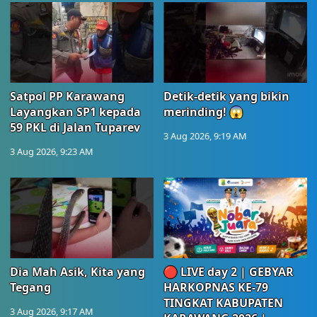
Satpol PP Karawang
Detik-detik yang bikin
Layangkan SP1 kepada
merinding! 😱
59 PKL di Jalan Tuparev
3 Aug 2026, 9:19 AM
3 Aug 2026, 9:23 AM
Dia Mah Asik, Kita yang
🔴 LIVE day 2 | GEBYAR
Tegang
HARKOPNAS KE-79
TINGKAT KABUPATEN
3 Aug 2026, 9:17 AM