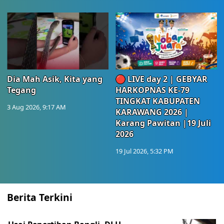
Dia Mah Asik, Kita yang
🔴 LIVE day 2 | GEBYAR
Tegang
HARKOPNAS KE-79
TINGKAT KABUPATEN
3 Aug 2026, 9:17 AM
KARAWANG 2026 |
Karang Pawitan |19 Juli
2026
19 Jul 2026, 5:32 PM
Berita Terkini