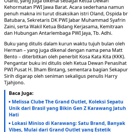
Oland, yang juga dikenal sebagai Ketua Dewan
Kehormatan PWI Jawa Barat. Acara sederhana namun
penuh makna ini turut disaksikan istri Oland, Ospida br
Batubara, Sekretaris DK PWI Jabar Muhammad Syafrin
Zaini, serta Wakil Ketua Bidang Kerjasama, Kemitraan
dan Hubungan Antarlembaga PWI Jaya, Tb. Adhi.
Buku yang ditulis dalam kurun waktu tujuh bulan oleh
Herman – yang juga dikenal dengan nama pena Matt
Bento – diterbitkan oleh penerbit Kosa Kata Kita (KKK).
Pengantar buku ini ditulis oleh Ketua Dewan Penasihat
PWI Pusat H. Ilham Bintang, sementara bagian Sekapur
Sirih digarap oleh seniman sekaligus penulis Harry
Tjahjono.
Baca Juga:
Melissa Clube The Grand Outlet, Koleksi Sepatu
Unik dari Brasil yang Bikin Gen Z Karawang Jatuh
Hati
Lokasi Miniso di Karawang: Satu Brand, Banyak
Vibes, Mulai dari Grand Outlet yang Estetik