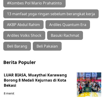
#Kombes Pol Mario Prahatinto
13 manfaat yoga ringan sebelum berangkat kerja
AKBP Abdul Rahim
Ardiles Quantum Era
Ardiles Volks Shock
Basuki Rachmat
Beli Barang
Beli Pakaian
Berita Populer
LUAR BIASA, Muaythai Karawang
Borong 8 Medali Kejurnas di Kota
Bekasi
8 menit