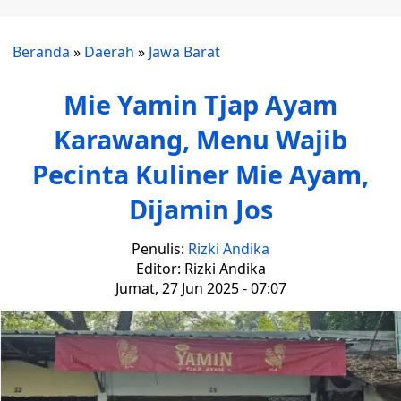
Beranda
»
Daerah
»
Jawa Barat
Mie Yamin Tjap Ayam
Karawang, Menu Wajib
Pecinta Kuliner Mie Ayam,
Dijamin Jos
Penulis:
Rizki Andika
Editor: Rizki Andika
Jumat, 27 Jun 2025 - 07:07