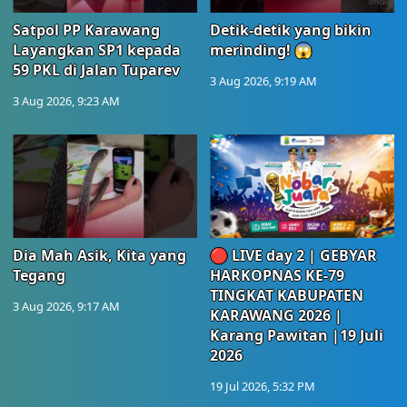
Satpol PP Karawang
Detik-detik yang bikin
Layangkan SP1 kepada
merinding! 😱
59 PKL di Jalan Tuparev
3 Aug 2026, 9:19 AM
3 Aug 2026, 9:23 AM
Dia Mah Asik, Kita yang
🔴 LIVE day 2 | GEBYAR
Tegang
HARKOPNAS KE-79
TINGKAT KABUPATEN
3 Aug 2026, 9:17 AM
KARAWANG 2026 |
Karang Pawitan |19 Juli
2026
19 Jul 2026, 5:32 PM