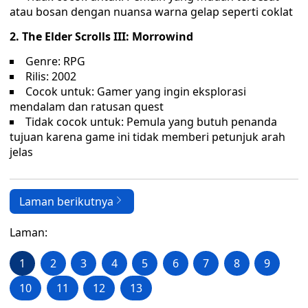
atau bosan dengan nuansa warna gelap seperti coklat
2. The Elder Scrolls III: Morrowind
Genre: RPG
Rilis: 2002
Cocok untuk: Gamer yang ingin eksplorasi
mendalam dan ratusan quest
Tidak cocok untuk: Pemula yang butuh penanda
tujuan karena game ini tidak memberi petunjuk arah
jelas
Laman berikutnya
Laman:
1
2
3
4
5
6
7
8
9
10
11
12
13