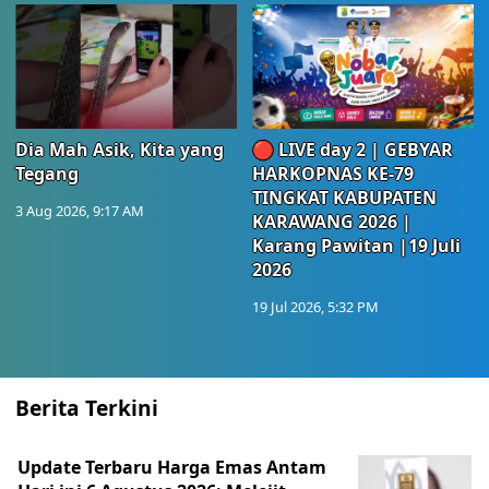
Dia Mah Asik, Kita yang
🔴 LIVE day 2 | GEBYAR
Tegang
HARKOPNAS KE-79
TINGKAT KABUPATEN
3 Aug 2026, 9:17 AM
KARAWANG 2026 |
Karang Pawitan |19 Juli
2026
19 Jul 2026, 5:32 PM
Berita Terkini
Update Terbaru Harga Emas Antam