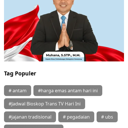
Tag Populer
# antam
#harga emas antam hari ini
#Jadwal Bioskop Trans TV Hari Ini
#jajanan tradisional
# pegadaian
# ubs