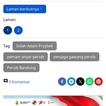
Laman berikutnya
Laman:
1
2
Tag:
Inilah Adam Przybek
pemain anyar persib
penjaga gawang persib
Persib Bandung
0 Komentar