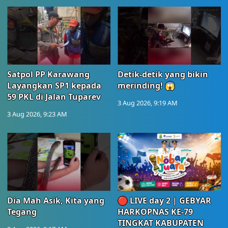
Satpol PP Karawang
Detik-detik yang bikin
Layangkan SP1 kepada
merinding! 😱
59 PKL di Jalan Tuparev
3 Aug 2026, 9:19 AM
3 Aug 2026, 9:23 AM
Dia Mah Asik, Kita yang
🔴 LIVE day 2 | GEBYAR
Tegang
HARKOPNAS KE-79
TINGKAT KABUPATEN