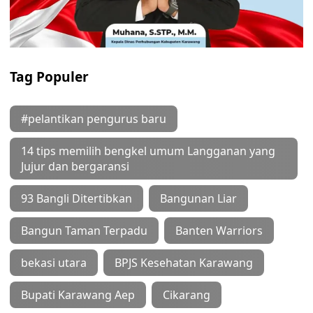
Tag Populer
#pelantikan pengurus baru
14 tips memilih bengkel umum Langganan yang
Jujur dan bergaransi
93 Bangli Ditertibkan
Bangunan Liar
Bangun Taman Terpadu
Banten Warriors
bekasi utara
BPJS Kesehatan Karawang
Bupati Karawang Aep
Cikarang