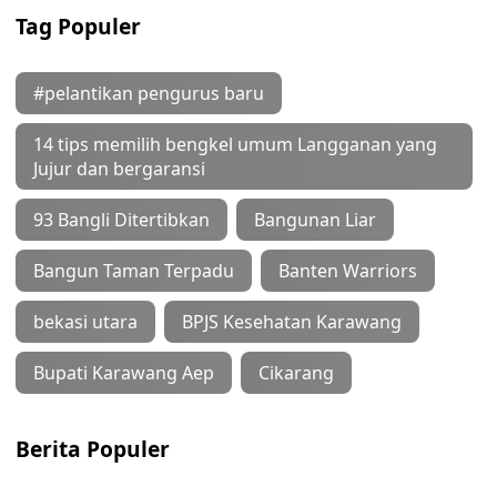
Tag Populer
#pelantikan pengurus baru
14 tips memilih bengkel umum Langganan yang
Jujur dan bergaransi
93 Bangli Ditertibkan
Bangunan Liar
Bangun Taman Terpadu
Banten Warriors
bekasi utara
BPJS Kesehatan Karawang
Bupati Karawang Aep
Cikarang
Berita Populer