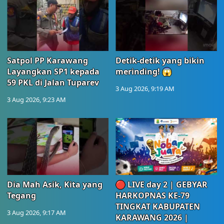
Satpol PP Karawang
Detik-detik yang bikin
Layangkan SP1 kepada
merinding! 😱
59 PKL di Jalan Tuparev
3 Aug 2026, 9:19 AM
3 Aug 2026, 9:23 AM
Dia Mah Asik, Kita yang
🔴 LIVE day 2 | GEBYAR
Tegang
HARKOPNAS KE-79
TINGKAT KABUPATEN
3 Aug 2026, 9:17 AM
KARAWANG 2026 |