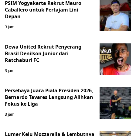
PSIM Yogyakarta Rekrut Mauro
Caballero untuk Pertajam Lini
Depan
3 jam
Dewa United Rekrut Penyerang
Brasil Denilson Junior dari
Ratchaburi FC
3 jam
Persebaya Juara Piala Presiden 2026,
Bernardo Tavares Langsung Alihkan
Fokus ke Liga
3 jam
Lumer Keju Mozzarella & Lembutnya