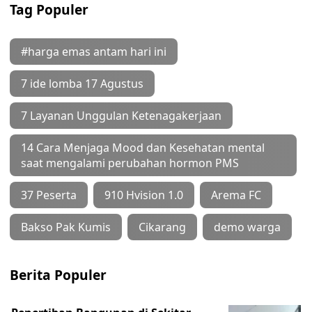
Tag Populer
#harga emas antam hari ini
7 ide lomba 17 Agustus
7 Layanan Unggulan Ketenagakerjaan
14 Cara Menjaga Mood dan Kesehatan mental
saat mengalami perubahan hormon PMS
37 Peserta
910 Hvision 1.0
Arema FC
Bakso Pak Kumis
Cikarang
demo warga
Berita Populer