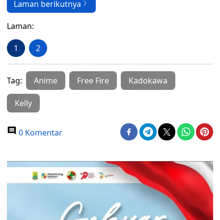
Laman berikutnya
Laman:
1
2
Tag:
Anime
Free Fire
Kadokawa
Kelly
0 Komentar