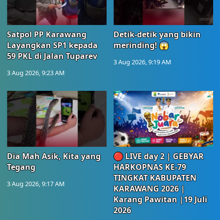
Satpol PP Karawang
Detik-detik yang bikin
Layangkan SP1 kepada
merinding! 😱
59 PKL di Jalan Tuparev
3 Aug 2026, 9:19 AM
3 Aug 2026, 9:23 AM
Dia Mah Asik, Kita yang
🔴 LIVE day 2 | GEBYAR
Tegang
HARKOPNAS KE-79
TINGKAT KABUPATEN
3 Aug 2026, 9:17 AM
KARAWANG 2026 |
Karang Pawitan |19 Juli
2026