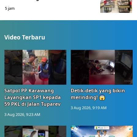
5 jam
Video Terbaru
Satpol PP Karawang
Detik-detik yang bikin
Layangkan SP1 kepada
merinding! 😱
59 PKL di Jalan Tuparev
3 Aug 2026, 9:19 AM
3 Aug 2026, 9:23 AM