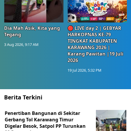
Dia Mah Asik, Kita yang
🔴 LIVE day 2 | GEBYAR
Tegang
HARKOPNAS KE-79
TINGKAT KABUPATEN
3 Aug 2026, 9:17 AM
KARAWANG 2026 |
Karang Pawitan |19 Juli
2026
19 Jul 2026, 5:32 PM
Berita Terkini
Penertiban Bangunan di Sekitar
Gerbang Tol Karawang Timur
Digelar Besok, Satpol PP Turunkan