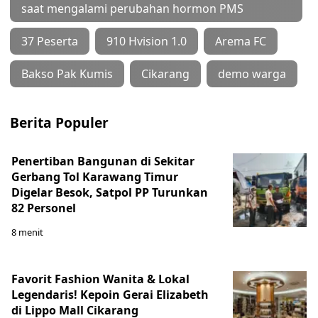
saat mengalami perubahan hormon PMS
37 Peserta
910 Hvision 1.0
Arema FC
Bakso Pak Kumis
Cikarang
demo warga
Berita Populer
Penertiban Bangunan di Sekitar
Gerbang Tol Karawang Timur
Digelar Besok, Satpol PP Turunkan
82 Personel
8 menit
Favorit Fashion Wanita & Lokal
Legendaris! Kepoin Gerai Elizabeth
di Lippo Mall Cikarang