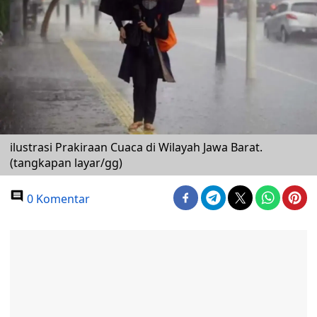
ilustrasi Prakiraan Cuaca di Wilayah Jawa Barat.
(tangkapan layar/gg)
0 Komentar