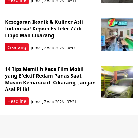
Headline
Jumat, 7 Agu 2026 - 08:11
Kesegaran Ikonik & Kuliner Asli
Indonesia! Kepoin Es Teler 77 di
Lippo Mall Cikarang
Cikarang
Jumat, 7 Agu 2026 - 08:00
14 Tips Memilih Kaca Film Mobil
yang Efektif Redam Panas Saat
Musim Kemarau di Cikarang, Jangan
Asal Pilih!
Headline
Jumat, 7 Agu 2026 - 07:21