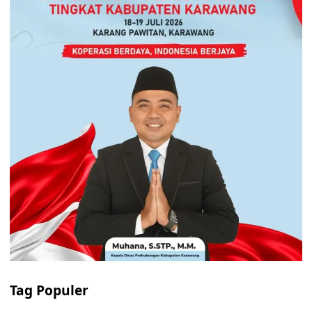
Tag Populer