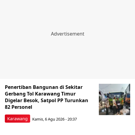
Penertiban Bangunan di Sekitar
Gerbang Tol Karawang Timur
Digelar Besok, Satpol PP Turunkan
82 Personel
Karawang
Kamis, 6 Agu 2026 - 20:37