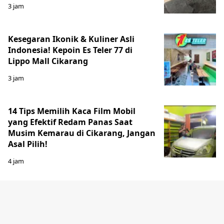
3 jam
Kesegaran Ikonik & Kuliner Asli
Indonesia! Kepoin Es Teler 77 di
Lippo Mall Cikarang
3 jam
14 Tips Memilih Kaca Film Mobil
yang Efektif Redam Panas Saat
Musim Kemarau di Cikarang, Jangan
Asal Pilih!
4 jam