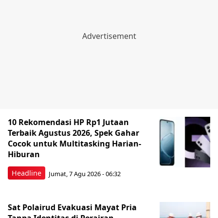
10 Rekomendasi HP Rp1 Jutaan
Terbaik Agustus 2026, Spek Gahar
Cocok untuk Multitasking Harian-
Hiburan
Headline
Jumat, 7 Agu 2026 - 06:32
Sat Polairud Evakuasi Mayat Pria