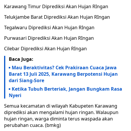
Karawang Timur Diprediksi Akan Hujan RIngan
Telukjambe Barat Diprediksi Akan Hujan RIngan
Tegalwaru Diprediksi Akan Hujan RIngan
Purwasari Diprediksi Akan Hujan RIngan
Cilebar Diprediksi Akan Hujan RIngan
Baca Juga:
Mau Beraktivitas? Cek Prakiraan Cuaca Jawa
Barat 13 Juli 2025, Karawang Berpotensi Hujan
dari Siang-Sore
Ketika Tubuh Berteriak, Jangan Bungkam Rasa
Nyeri
Semua kecamatan di wilayah Kabupeten Karawang
diprediksi akan mengalami hujan ringan. Walaupun
hujan ringan, warga diminta terus waspada akan
perubahan cuaca. (bmkg)